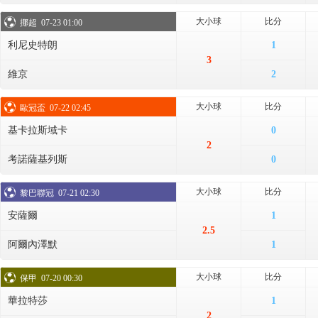
大小球
比分
挪超
07-23 01:00
利尼史特朗
1
3
維京
2
大小球
比分
歐冠盃
07-22 02:45
基卡拉斯域卡
0
2
考諾薩基列斯
0
大小球
比分
黎巴聯冠
07-21 02:30
安薩爾
1
2.5
阿爾內澤默
1
大小球
比分
保甲
07-20 00:30
華拉特莎
1
2