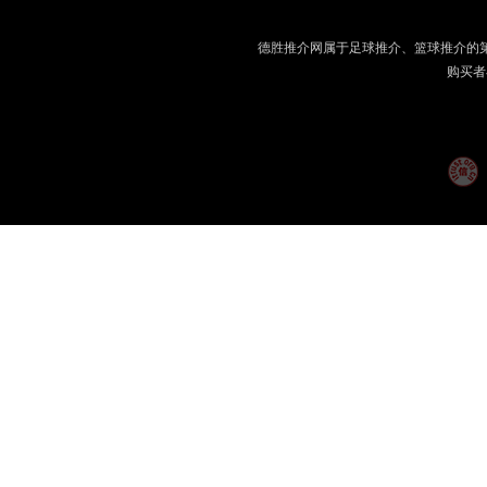
德胜推介网属于足球推介、篮球推介的
购买者