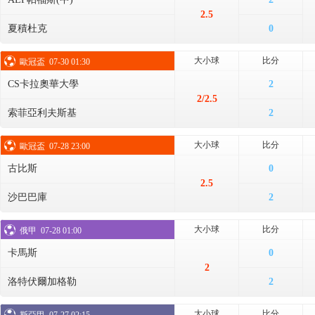
2.5
夏積杜克
0
大小球
比分
歐冠盃
07-30 01:30
CS卡拉奧華大學
2
2/2.5
索菲亞利夫斯基
2
大小球
比分
歐冠盃
07-28 23:00
古比斯
0
2.5
沙巴巴庫
2
大小球
比分
俄甲
07-28 01:00
卡馬斯
0
2
洛特伏爾加格勒
2
大小球
比分