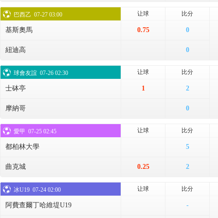
让球
比分
巴西乙
07-27 03:00
基斯奧馬
0.75
0
紐迪高
0
让球
比分
球會友誼
07-26 02:30
士砵亭
1
2
摩納哥
0
让球
比分
愛甲
07-25 02:45
都柏林大學
5
曲克城
0.25
2
让球
比分
冰U19
07-24 02:00
阿費查爾丁哈維堤U19
-