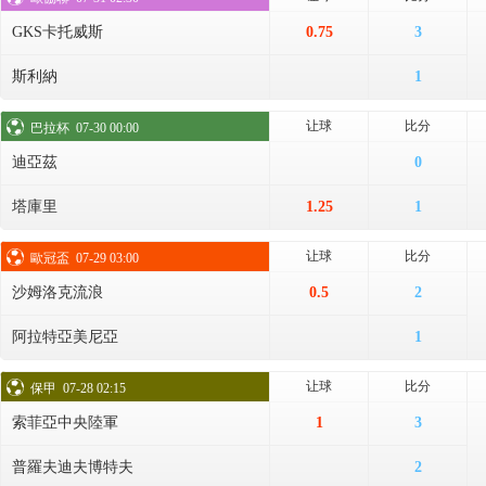
GKS卡托威斯
0.75
3
斯利納
1
让球
比分
巴拉杯
07-30 00:00
迪亞茲
0
塔庫里
1.25
1
让球
比分
歐冠盃
07-29 03:00
沙姆洛克流浪
0.5
2
阿拉特亞美尼亞
1
让球
比分
保甲
07-28 02:15
索菲亞中央陸軍
1
3
普羅夫迪夫博特夫
2