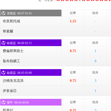
近一月记录：
让球
比分
英聯盃
08-07 02:45
布里斯托城
1.25
-
華素爾
-
让球
比分
歐霸盃
08-06 02:15
費倫斯華路士
0.75
1
紮布熱礦工
0
让球
比分
歐霸盃
08-05 03:00
沙姆洛克流浪
0.75
3
伊拿迪亞
1
让球
比分
愛甲
08-04 00:00
凱里FC
0.25
3