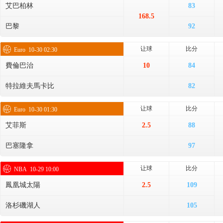
艾巴柏林
83
168.5
巴黎
92
让球
比分
Euro
10-30 02:30
費倫巴治
10
84
特拉維夫馬卡比
82
让球
比分
Euro
10-30 01:30
艾菲斯
2.5
88
巴塞隆拿
97
让球
比分
NBA
10-29 10:00
鳳凰城太陽
2.5
109
洛杉磯湖人
105