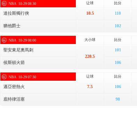
让球
比分
NBA
10-29 08:30
達拉斯獨行俠
10.5
110
猶他爵士
102
大小球
比分
NBA
10-29 08:00
聖安東尼奧馬刺
101
220.5
侯斯頓火箭
106
让球
比分
NBA
10-29 07:30
邁亞密熱火
7.5
106
底特律活塞
98