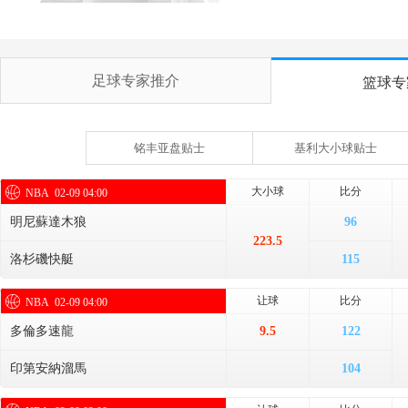
足球专家推介
篮球专
铭丰亚盘贴士
基利大小球贴士
大小球
比分
NBA
02-09 04:00
明尼蘇達木狼
96
223.5
洛杉磯快艇
115
让球
比分
NBA
02-09 04:00
多倫多速龍
9.5
122
印第安納溜馬
104