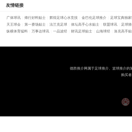
友情链接
广体球讯
|
烽行好料贴士
|
辉煌足球心水竞技
|
金巴伦足球推介
|
足球宝典独家
天王球会
|
第一赛场贴士
|
法兰克足球
|
体坛高手心水贴士
|
联盟球讯
|
足球骑
纵横体育猛料
|
万事达球讯
|
一品波经
|
财讯足球贴士
|
山海球经
|
洛克高手贴
德胜推介网属于足球推介、篮球推介的
购买者