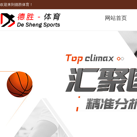
欢迎来到德胜体育！
网站首页