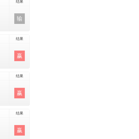
结果
输
结果
赢
结果
赢
结果
赢