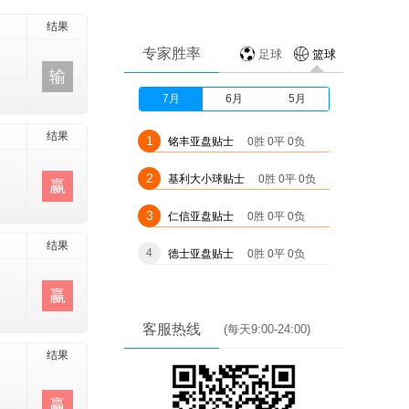
结果
专家胜率
足球
篮球
输
7月
6月
5月
结果
1
铭丰亚盘贴士
0
胜
0
平
0
负
0%
2
基利大小球贴士
0
胜
0
平
0
负
赢
0%
3
仁信亚盘贴士
0
胜
0
平
0
负
0%
结果
4
德士亚盘贴士
0
胜
0
平
0
负
0%
赢
客服热线
(每天9:00-24:00)
结果
赢