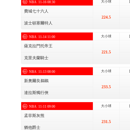
大小球
NBA
11-16 08:30
費城七十六人
224.5
波士頓塞爾特人
大小球
NBA
11-14 11:00
薩克拉門托帝王
221.5
克里夫蘭騎士
大小球
NBA
11-13 08:00
新奧爾良鵜鶘
233.5
達拉斯獨行俠
大小球
NBA
11-11 09:00
孟菲斯灰熊
231.5
猶他爵士