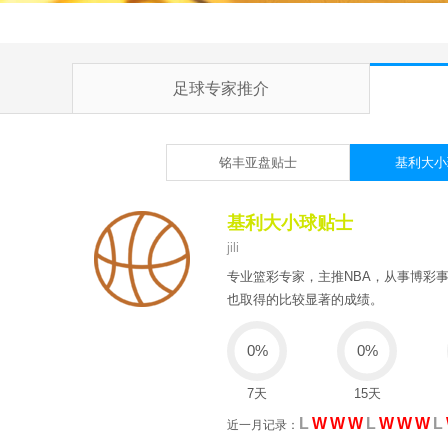
足球专家推介
铭丰亚盘贴士
基利大小
基利大小球贴士
jili
专业篮彩专家，主推NBA，从事博彩
也取得的比较显著的成绩。
0%
0%
7天
15天
L
W
W
W
L
W
W
W
L
近一月记录：