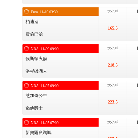
大小球
Euro
11-10 03:30
柏迪遜
165.5
費倫巴治
大小球
NBA
11-09 09:00
侯斯頓火箭
218.5
洛杉磯湖人
大小球
NBA
11-07 09:00
芝加哥公牛
223.5
猶他爵士
大小球
NBA
11-05 07:00
新奧爾良鵜鶘