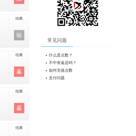
结果
输
常见问题
结果
什么是点数？
不中有返还吗？
如何充值点数
赢
支付问题
结果
赢
结果