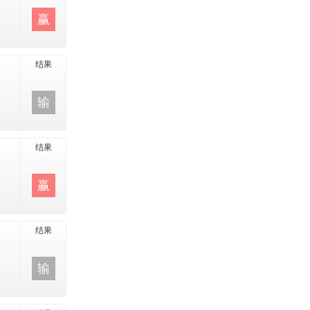
赢
结果
输
结果
赢
结果
输