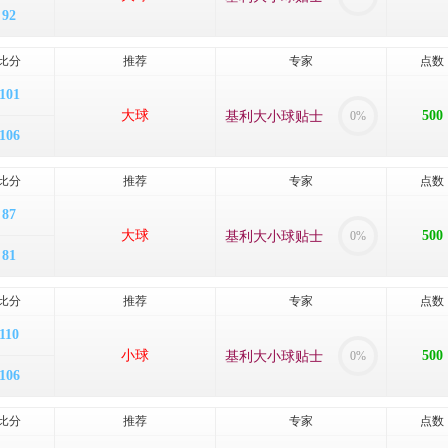
92
比分
推荐
专家
点数
101
大球
500
基利大小球贴士
0%
106
比分
推荐
专家
点数
87
大球
500
基利大小球贴士
0%
81
比分
推荐
专家
点数
110
小球
500
基利大小球贴士
0%
106
比分
推荐
专家
点数