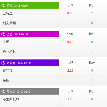
让球
比分
蘇冠
08-08 02:30
巴特里
0.25
2
利文斯頓
0
让球
比分
德乙
08-08 02:30
波琴
0.25
0
哈化柏林
1
让球
比分
歐霸盃
08-07 03:00
賓菲加
2.25
6
赫斯
1
让球
比分
英聯盃
08-07 02:45
布里斯托城
1.25
0