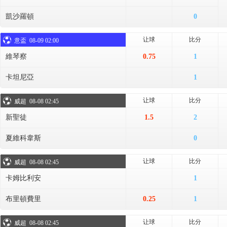
凱沙羅頓
0
让球
比分
意盃
08-09 02:00
維琴察
0.75
1
卡坦尼亞
1
让球
比分
威超
08-08 02:45
新聖徒
1.5
2
夏維科韋斯
0
让球
比分
威超
08-08 02:45
卡姆比利安
1
布里頓費里
0.25
1
让球
比分
威超
08-08 02:45