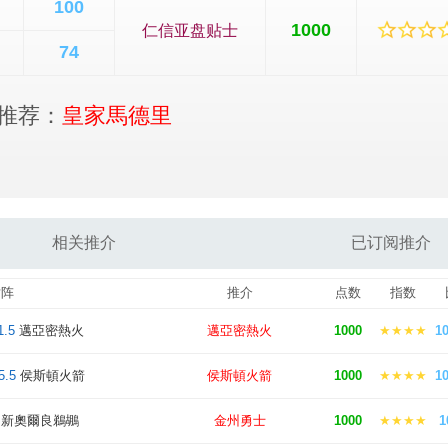
100
1000
仁信亚盘贴士
74
推荐：
皇家馬德里
相关推介
已订阅推介
对阵
推介
点数
指数
1.5
邁亞密熱火
邁亞密熱火
1000
★★★★
1
5.5
侯斯頓火箭
侯斯頓火箭
1000
★★★★
1
新奧爾良鵜鶘
金州勇士
1000
★★★★
1