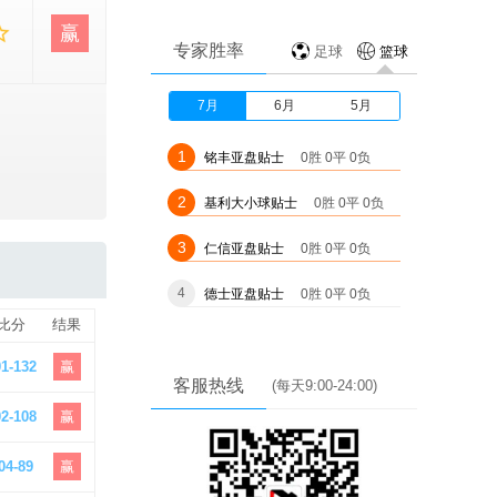
赢
专家胜率
足球
篮球
7月
6月
5月
1
铭丰亚盘贴士
0
胜
0
平
0
负
0%
2
基利大小球贴士
0
胜
0
平
0
负
0%
3
仁信亚盘贴士
0
胜
0
平
0
负
0%
4
德士亚盘贴士
0
胜
0
平
0
负
0%
比分
结果
01-132
赢
客服热线
(每天9:00-24:00)
02-108
赢
04-89
赢