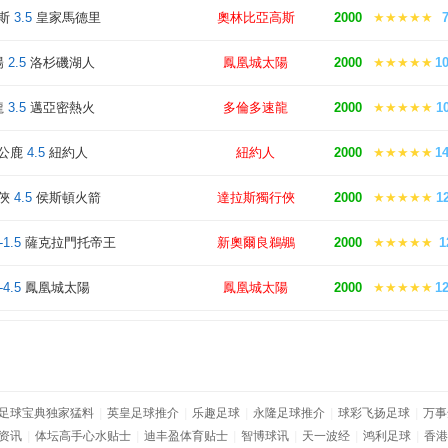
高斯
3.5
皇家馬德里
奧林比亞高斯
2000
★★★★★
陽
2.5
洛杉磯湖人
鳳凰城太陽
2000
★★★★★
1
龍
3.5
邁亞密熱火
多倫多速龍
2000
★★★★★
1
公鹿
4.5
紐約人
紐約人
2000
★★★★★
1
行俠
4.5
侯斯頓火箭
達拉斯獨行俠
2000
★★★★★
1
-1.5
薩克拉門托帝王
新奧爾良鵜鶘
2000
★★★★★
1
-4.5
鳳凰城太陽
鳳凰城太陽
2000
★★★★★
1
足球宝典独家猛料
|
英皇足球推介
|
乐趣足球
|
永隆足球推介
|
球彩飞扬足球
|
万事
资讯
|
体坛高手心水贴士
|
迪丰盈体育贴士
|
智博球讯
|
天一波经
|
鸿利足球
|
香港