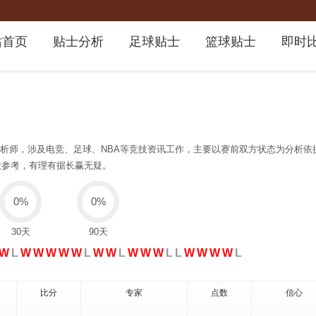
站首页
贴士分析
足球贴士
篮球贴士
即时
析师，涉及电竞、足球、NBA等竞技资讯工作，主要以赛前双方状态为分析依
做参考，有理有据长赢无疑。
0%
0%
30天
90天
W
L
W
W
W
W
W
L
W
W
L
W
W
W
L
L
W
W
W
W
L
比分
专家
点数
信心