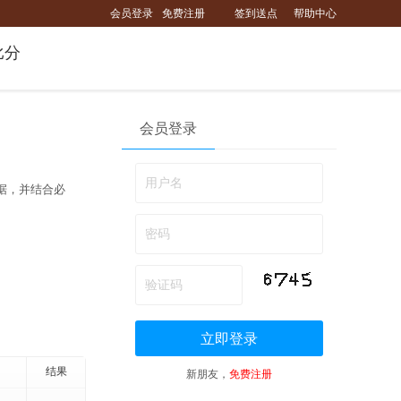
会员登录
免费注册
签到送点
帮助中心
比分
会员登录
据，并结合必
结果
新朋友，
免费注册