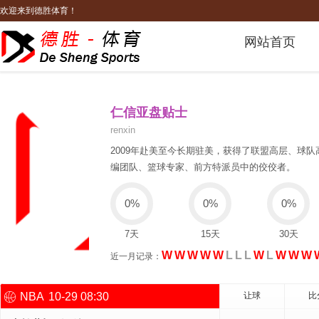
欢迎来到德胜体育！
网站首页
仁信亚盘贴士
renxin
2009年赴美至今长期驻美，获得了联盟高层、球
编团队、篮球专家、前方特派员中的佼佼者。
0%
0%
0%
7天
15天
30天
W
W
W
W
W
L
L
L
W
L
W
W
W
近一月记录：
NBA
10-29 08:30
让球
比