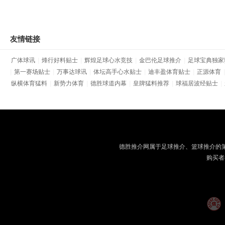
友情链接
广体球讯
|
烽行好料贴士
|
辉煌足球心水竞技
|
金巴伦足球推介
|
足球宝典独家
|
第一赛场贴士
|
万事达球讯
|
体坛高手心水贴士
|
迪丰盈体育贴士
|
正源体育
|
纵横体育猛料
|
新势力体育
|
德胜球道内幕
|
皇牌猛料推荐
|
球福居波经贴士
|
德胜推介网属于足球推介、篮球推介的
购买者