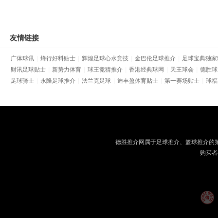
友情链接
广体球讯
|
烽行好料贴士
|
辉煌足球心水竞技
|
金巴伦足球推介
|
足球宝典独家
财讯足球贴士
|
新势力体育
|
球王竞猜推介
|
香港经典球网
|
天王球会
|
德胜球
足球骑士
|
永隆足球推介
|
法兰克足球
|
迪丰盈体育贴士
|
第一赛场贴士
|
球福
德胜推介网属于足球推介、篮球推介的
购买者