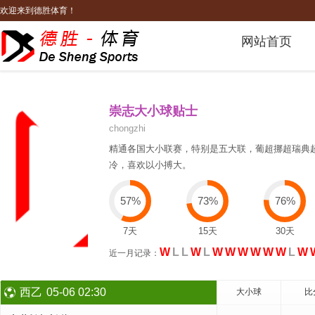
欢迎来到德胜体育！
网站首页
崇志大小球贴士
chongzhi
精通各国大小联赛，特别是五大联，葡超挪超瑞典
冷，喜欢以小搏大。
57%
73%
76%
7天
15天
30天
W
L
L
W
L
W
W
W
W
W
W
L
W
近一月记录：
西乙
05-06 02:30
大小球
比