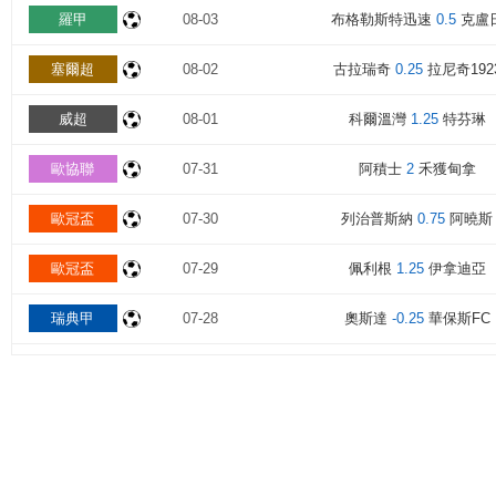
羅甲
08-03
布格勒斯特迅速
0.5
克盧
塞爾超
08-02
古拉瑞奇
0.25
拉尼奇192
威超
08-01
科爾溫灣
1.25
特芬琳
歐協聯
07-31
阿積士
2
禾獲甸拿
歐冠盃
07-30
列治普斯納
0.75
阿曉斯
歐冠盃
07-29
佩利根
1.25
伊拿迪亞
瑞典甲
07-28
奧斯達
-0.25
華保斯FC