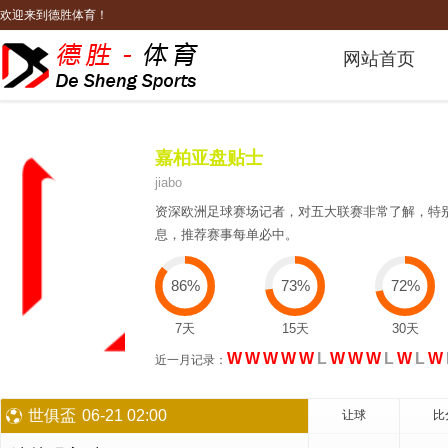
欢迎来到德胜体育！
网站首页
嘉柏亚盘贴士
jiabo
资深欧洲足球赛场记者，对五大联赛非常了解，特
息，推荐赛事每单必中。
86%
73%
72%
7天
15天
30天
W
W
W
W
W
L
W
W
W
L
W
L
W
近一月记录：
世俱盃
06-21 02:00
让球
比