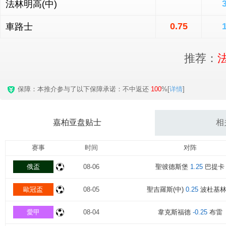
法林明高(中)
0.75
車路士
推荐：
保障：本推介参与了以下保障承诺：不中返还
100
%[
详情
]
嘉柏亚盘贴士
相
赛事
时间
对阵
俄盃
08-06
聖彼德斯堡
1.25
巴提卡
歐冠盃
08-05
聖吉羅斯(中)
0.25
波杜基
愛甲
08-04
韋克斯福德
-0.25
布雷