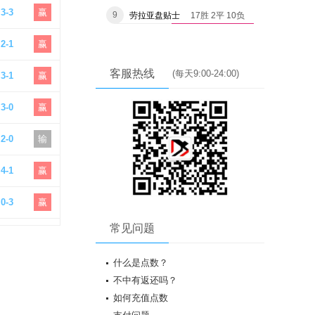
72%
3-3
赢
9
劳拉亚盘贴士
17
胜
2
平
10
负
63%
2-1
赢
客服热线
(每天9:00-24:00)
3-1
赢
3-0
赢
2-0
输
4-1
赢
0-3
赢
常见问题
什么是点数？
不中有返还吗？
如何充值点数