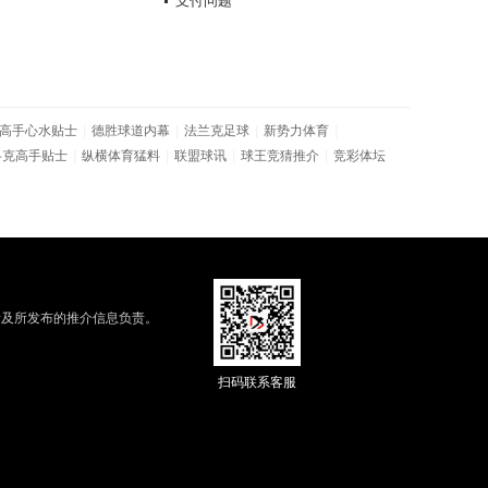
支付问题
高手心水贴士
|
德胜球道内幕
|
法兰克足球
|
新势力体育
|
洛克高手贴士
|
纵横体育猛料
|
联盟球讯
|
球王竞猜推介
|
竞彩体坛
者及所发布的推介信息负责。
扫码联系客服