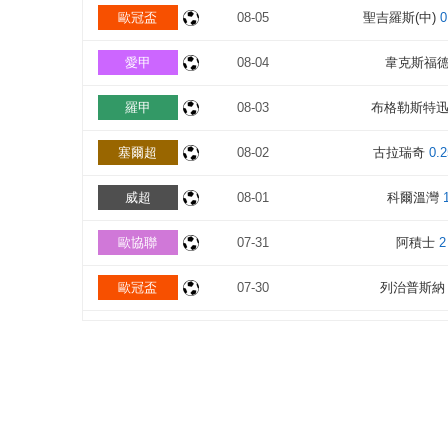
歐冠盃
08-05
聖吉羅斯(中)
0
愛甲
08-04
韋克斯福
羅甲
08-03
布格勒斯特
塞爾超
08-02
古拉瑞奇
0.2
威超
08-01
科爾溫灣
歐協聯
07-31
阿積士
2
歐冠盃
07-30
列治普斯