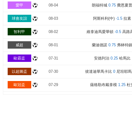
愛甲
08-04
朗福特城
0.75
費恩夏
球會友誼
08-03
阿斯科利(中)
-1.5
拉素
智利甲
08-02
維拿迪馬愛華頓
-0.5
高路
威超
08-01
蘭迪德諾
0.75
弗林特
歐霸盃
07-31
安德列治
0.25
哈馬比
以超圖盃
07-30
彼達迪華馬卡比
0
尼坦耶馬
歐冠盃
07-29
薩格勒布戴拿模
1.25
杜