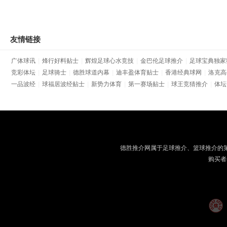
友情链接
广体球讯
|
烽行好料贴士
|
辉煌足球心水竞技
|
金巴伦足球推介
|
足球宝典独家
竞彩体坛
|
足球骑士
|
德胜球道内幕
|
迪丰盈体育贴士
|
香港经典球网
|
洛克高
一品波经
|
球福居波经贴士
|
新势力体育
|
第一赛场贴士
|
球王竞猜推介
|
体坛
德胜推介网属于足球推介、篮球推介的
购买者