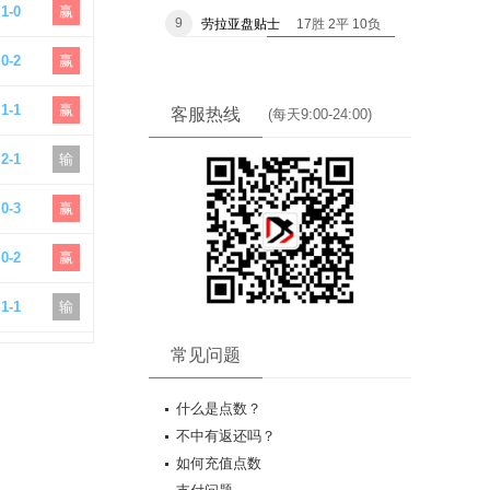
72%
1-0
赢
9
劳拉亚盘贴士
17
胜
2
平
10
负
63%
0-2
赢
1-1
赢
客服热线
(每天9:00-24:00)
2-1
输
0-3
赢
0-2
赢
1-1
输
常见问题
什么是点数？
不中有返还吗？
如何充值点数