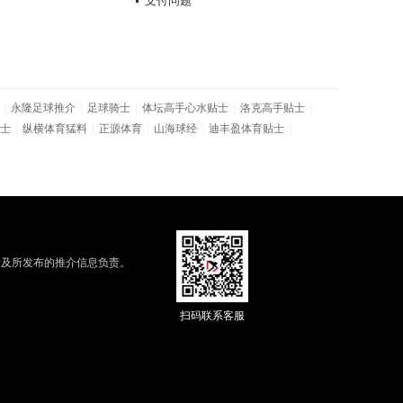
支付问题
|
永隆足球推介
|
足球骑士
|
体坛高手心水贴士
|
洛克高手贴士
|
士
|
纵横体育猛料
|
正源体育
|
山海球经
|
迪丰盈体育贴士
|
者及所发布的推介信息负责。
扫码联系客服