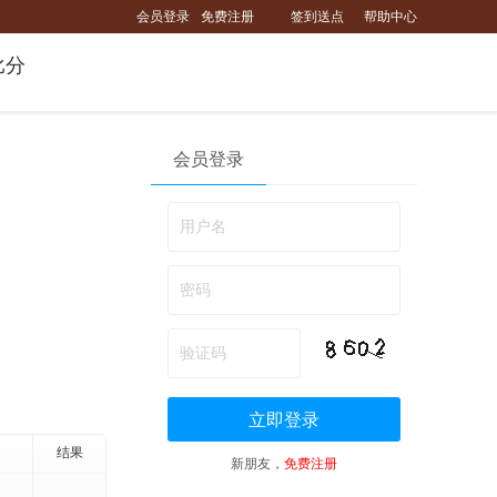
会员登录
免费注册
签到送点
帮助中心
比分
会员登录
结果
新朋友，
免费注册