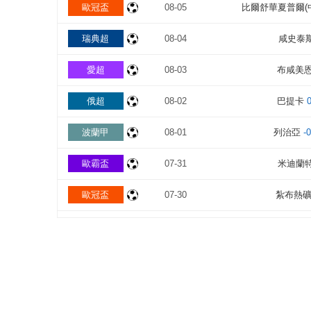
歐冠盃
08-05
比爾舒華夏普爾(
瑞典超
08-04
咸史泰
愛超
08-03
布咸美
俄超
08-02
巴提卡
波蘭甲
08-01
列治亞
-
歐霸盃
07-31
米迪蘭
歐冠盃
07-30
紮布熱