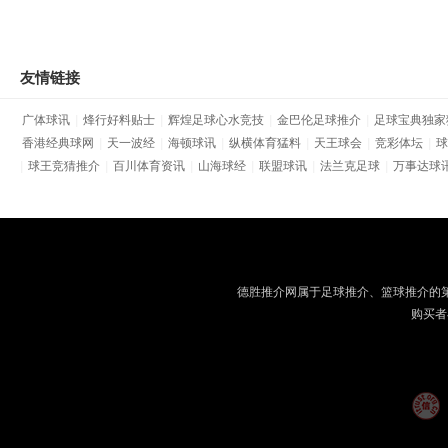
友情链接
广体球讯
|
烽行好料贴士
|
辉煌足球心水竞技
|
金巴伦足球推介
|
足球宝典独家
香港经典球网
|
天一波经
|
海顿球讯
|
纵横体育猛料
|
天王球会
|
竞彩体坛
|
球
|
球王竞猜推介
|
百川体育资讯
|
山海球经
|
联盟球讯
|
法兰克足球
|
万事达球
德胜推介网属于足球推介、篮球推介的
购买者