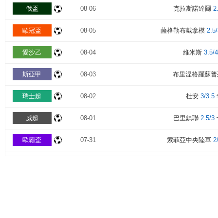
俄盃
08-06
克拉斯諾達爾
2
歐冠盃
08-05
薩格勒布戴拿模
2.5
愛沙乙
08-04
維米斯
3.5/4
斯亞甲
08-03
布里涅格羅蘇
瑞士超
08-02
杜安
3/3.5
威超
08-01
巴里鎮聯
2.5/3
歐霸盃
07-31
索菲亞中央陸軍
2