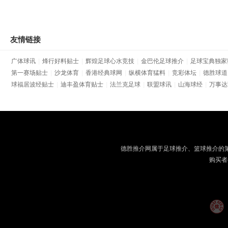
友情链接
广体球讯
|
烽行好料贴士
|
辉煌足球心水竞技
|
金巴伦足球推介
|
足球宝典独家
第一赛场贴士
|
沙龙体育
|
香港经典球网
|
纵横体育猛料
|
竞彩体坛
|
德胜球道
球福居波经贴士
|
迪丰盈体育贴士
|
法兰克足球
|
联盟球讯
|
山海球经
|
万事达
德胜推介网属于足球推介、篮球推介的
购买者