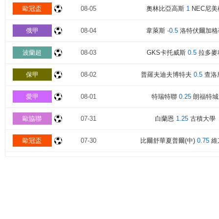
歐冠盃
08-05
奧林比亞高斯
1
NEC尼美
俄甲
08-04
韋萊斯
-0.5
洛特伏爾加格
波蘭超
08-03
GKS卡托威斯
0.5
拉多麥
保甲
08-02
普羅夫迪夫博特夫
0.5
查洛
愛甲
08-01
特瑞特聯
0.25
朗福特城
歐協聯
07-31
白蘭恩
1.25
古積大學
歐冠盃
07-30
比爾舒華夏普爾(中)
0.75
維