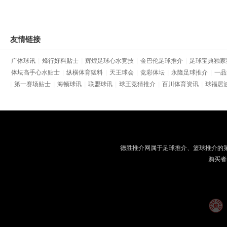
友情链接
广体球讯
|
烽行好料贴士
|
辉煌足球心水竞技
|
金巴伦足球推介
|
足球宝典独家
体坛高手心水贴士
|
纵横体育猛料
|
天王球会
|
竞彩体坛
|
永隆足球推介
|
一品
|
第一赛场贴士
|
海顿球讯
|
联盟球讯
|
球王竞猜推介
|
百川体育资讯
|
球福居
德胜推介网属于足球推介、篮球推介的
购买者