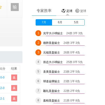
输
专家胜率
足球
篮球
7月
6月
5月
1
光宇大小球贴士
24
胜
3
平
3
负
89%
2
德胜亚盘贴士
24
胜
3
平
3
负
89%
3
元福亚盘贴士
26
胜
0
平
4
负
87%
4
崇志大小球贴士
25
胜
0
平
5
负
83%
比分
结果
5
圣美亚盘贴士
23
胜
2
平
5
负
0-0
赢
82%
6
球道金牌贴士
23
胜
1
平
6
负
79%
2-0
赢
7
颖礼亚盘贴士
22
胜
2
平
6
负
79%
2-1
赢
8
嘉柏亚盘贴士
21
胜
0
平
8
负