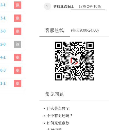
72%
2-1
赢
9
劳拉亚盘贴士
17
胜
2
平
10
负
63%
3-1
赢
客服热线
(每天9:00-24:00)
3-0
赢
2-0
输
4-1
赢
0-3
赢
1-1
赢
常见问题
什么是点数？
不中有返还吗？
如何充值点数