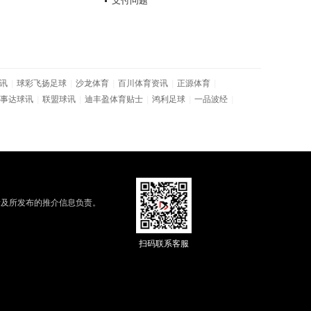
支付问题
讯
|
球彩飞扬足球
|
沙龙体育
|
百川体育资讯
|
正源体育
|
事达球讯
|
联盟球讯
|
迪丰盈体育贴士
|
鸿利足球
|
一品波经
|
者及所发布的推介信息负责。
扫码联系客服