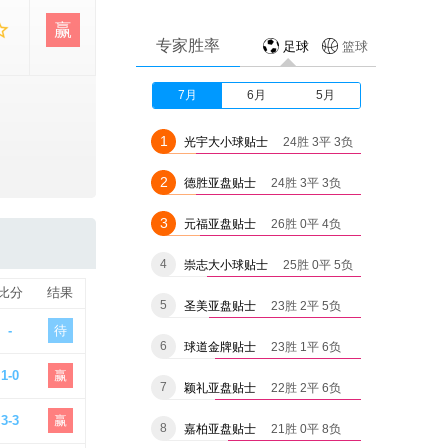
赢
专家胜率
足球
篮球
7月
6月
5月
1
光宇大小球贴士
24
胜
3
平
3
负
89%
2
德胜亚盘贴士
24
胜
3
平
3
负
89%
3
元福亚盘贴士
26
胜
0
平
4
负
87%
4
崇志大小球贴士
25
胜
0
平
5
负
83%
比分
结果
5
圣美亚盘贴士
23
胜
2
平
5
负
-
待
82%
6
球道金牌贴士
23
胜
1
平
6
负
79%
1-0
赢
7
颖礼亚盘贴士
22
胜
2
平
6
负
79%
3-3
赢
8
嘉柏亚盘贴士
21
胜
0
平
8
负