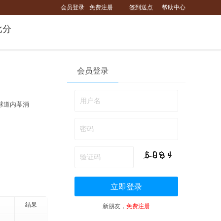
会员登录
免费注册
签到送点
帮助中心
比分
会员登录
球道内幕消
结果
新朋友，
免费注册