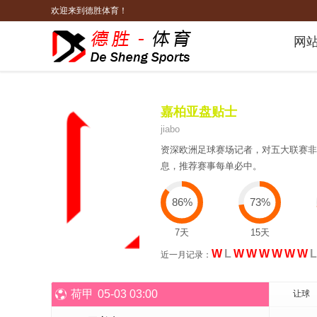
欢迎来到德胜体育！
网
嘉柏亚盘贴士
jiabo
资深欧洲足球赛场记者，对五大联赛非
息，推荐赛事每单必中。
86%
73%
7天
15天
W
L
W
W
W
W
W
W
L
近一月记录：
荷甲
05-03 03:00
让球