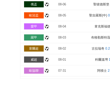
俄盃
08-06
聖彼德斯
歐冠盃
08-05
聖吉羅斯(中)
0
愛甲
08-04
韋克斯福
羅甲
08-03
布格勒斯特
塞爾超
08-02
古拉瑞奇
0.2
威超
08-01
科爾溫灣
歐協聯
07-31
阿積士
2