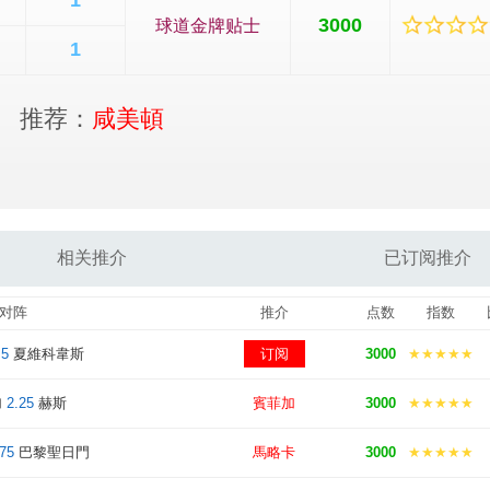
1
3000
球道金牌贴士
1
推荐：
咸美頓
相关推介
已订阅推介
对阵
推介
点数
指数
.5
夏維科韋斯
订阅
3000
★★★★★
加
2.25
赫斯
賓菲加
3000
★★★★★
.75
巴黎聖日門
馬略卡
3000
★★★★★