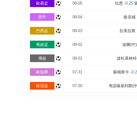
歐霸盃
08-05
拉恩
-0.25
愛甲
08-04
曲克城
巴西盃
08-03
彭美拉斯
葡超盃
08-02
波圖(中
挪超
08-01
波杜基林
歐協聯
07-31
蘇積斯卡
-0.
歐冠盃
07-30
考諾薩基列斯(中