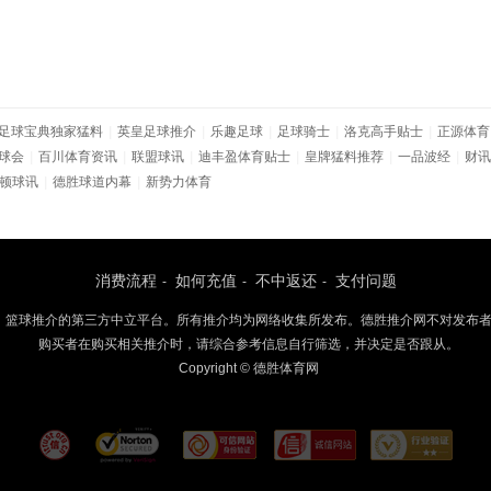
足球宝典独家猛料
|
英皇足球推介
|
乐趣足球
|
足球骑士
|
洛克高手贴士
|
正源体育
球会
|
百川体育资讯
|
联盟球讯
|
迪丰盈体育贴士
|
皇牌猛料推荐
|
一品波经
|
财讯
顿球讯
|
德胜球道内幕
|
新势力体育
消费流程
如何充值
不中返还
支付问题
-
-
-
、篮球推介的第三方中立平台。所有推介均为网络收集所发布。德胜推介网不对发布
购买者在购买相关推介时，请综合参考信息自行筛选，并决定是否跟从。
Copyright © 德胜体育网