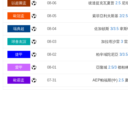
以超圖盃
08-06
彼達提克瓦夏普
2.5
尼
歐冠盃
08-05
索菲亞利夫斯基
2/2.5
瑞典超
08-04
佐加頓斯
3/3.5
韋斯
球會友誼
08-03
加拉塔沙雷
3
雷
捷甲
08-02
柏辛域陀尼亞
3/3.5
愛甲
08-01
亞隆城
2.5/3
都柏
歐霸盃
07-31
AEP帕福斯(中)
2.5
夏