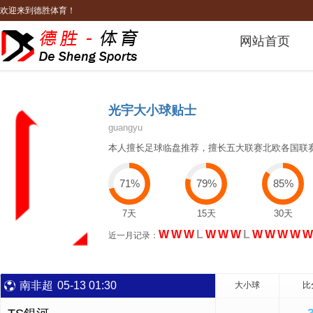
欢迎来到德胜体育！
网站首页
光宇大小球贴士
guangyu
本人擅长足球临盘推荐，擅长五大联赛北欧各国联
71%
79%
85%
7天
15天
30天
W
W
W
L
W
W
W
L
W
W
W
W
W
近一月记录：
南非超
05-13 01:30
大小球
比