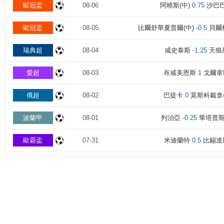
歐冠盃
08-06
阿曉斯(中)
0.75
沙巴
歐冠盃
08-05
比爾舒華夏普爾(中)
-0.5
貝爾
瑞典超
08-04
咸史泰斯
-1.25
天狼
愛超
08-03
布咸美恩斯
1
戈爾韋
俄超
08-02
巴提卡
0
莫斯科戴拿
波蘭甲
08-01
列治亞
-0.25
華塔普
歐霸盃
07-31
米迪蘭特
0.5
比錫達