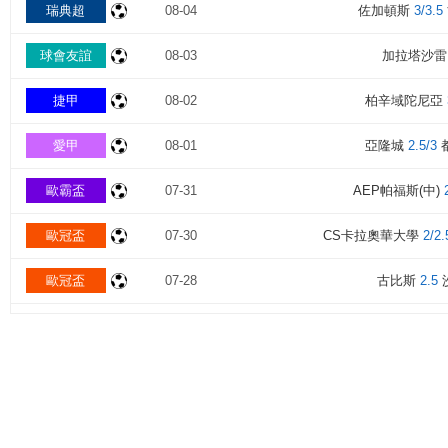
瑞典超
08-04
佐加頓斯
3/3.5
球會友誼
08-03
加拉塔沙
捷甲
08-02
柏辛域陀尼亞
愛甲
08-01
亞隆城
2.5/3
歐霸盃
07-31
AEP帕福斯(中)
歐冠盃
07-30
CS卡拉奧華大學
2/2.
歐冠盃
07-28
古比斯
2.5