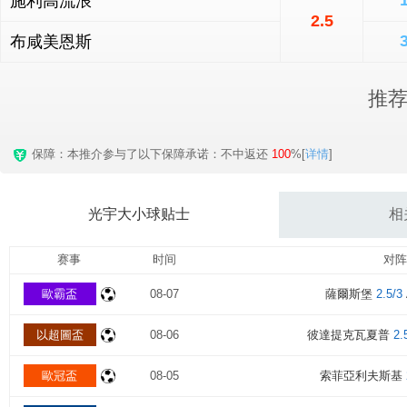
施利高流浪
2.5
布咸美恩斯
推
保障：本推介参与了以下保障承诺：不中返还
100
%[
详情
]
光宇大小球贴士
相
赛事
时间
对阵
歐霸盃
08-07
薩爾斯堡
2.5/3
以超圖盃
08-06
彼達提克瓦夏普
2.
歐冠盃
08-05
索菲亞利夫斯基