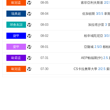
歐冠盃
08-05
索菲亞利夫斯基
2/2.
瑞典超
08-04
佐加頓斯
3/3.5
韋斯
球會友誼
08-03
加拉塔沙雷
3
捷甲
08-02
柏辛域陀尼亞
3/3.
愛甲
08-01
亞隆城
2.5/3
都柏
歐霸盃
07-31
AEP帕福斯(中)
2.5
歐冠盃
07-30
CS卡拉奧華大學
2/2.5
索