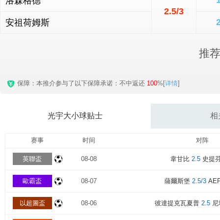
洛森格德
2.5/3
安祖荷姆斯
推
保障：本推介参与了以下保障承诺：不中返还
100
%[
详情
]
光宇大小球贴士
相
赛事
时间
对阵
英聯盃
08-08
韋甘比
2.5
史提
歐霸盃
08-07
薩爾斯堡
2.5/3
AE
以超圖盃
08-06
彼達提克瓦夏普
2.5
尼