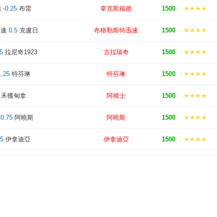
德
-0.25
布雷
韋克斯福德
1500
★★★★
迅速
0.5
克盧日
布格勒斯特迅速
1500
★★★★
5
拉尼奇1923
古拉瑞奇
1500
★★★★
1.25
特芬琳
特芬琳
1500
★★★★
禾獲甸拿
阿積士
1500
★★★★
納
0.75
阿曉斯
阿曉斯
1500
★★★★
25
伊拿迪亞
伊拿迪亞
1500
★★★★