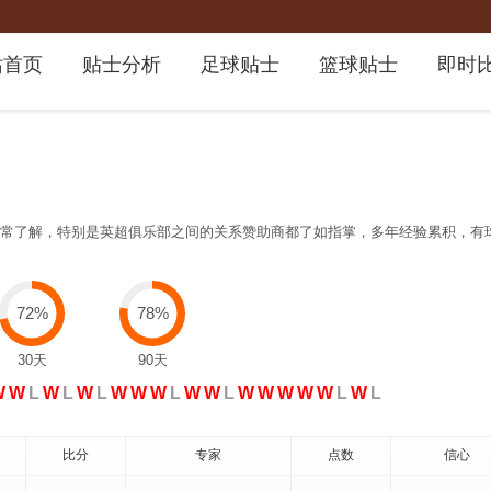
站首页
贴士分析
足球贴士
篮球贴士
即时
常了解，特别是英超俱乐部之间的关系赞助商都了如指掌，多年经验累积，有
72%
78%
30天
90天
W
W
L
W
L
W
L
W
W
W
L
W
W
L
W
W
W
W
W
L
W
L
比分
专家
点数
信心