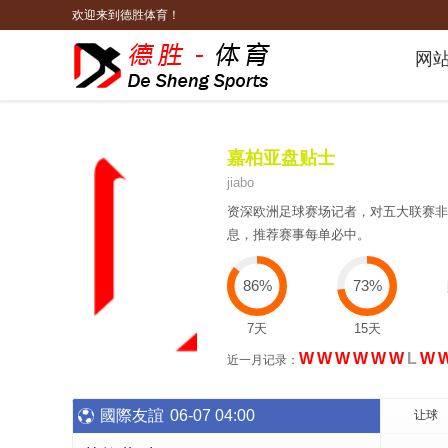
欢迎来到德胜体育！
网
嘉柏亚盘贴士
jiabo
资深欧洲足球赛场记者，对五大联赛非
息，推荐赛事每单必中。
86%
73%
7天
15天
W
W
W
W
W
W
L
W
近一月记录：
國際友誼
06-07 04:00
让球