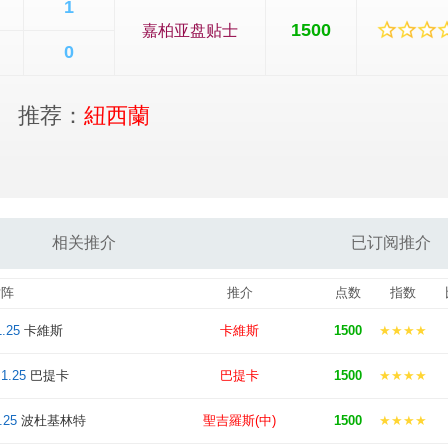
1
1500
嘉柏亚盘贴士
0
推荐：
紐西蘭
相关推介
已订阅推介
对阵
推介
点数
指数
1.25
卡維斯
卡維斯
1500
★★★★
堡
1.25
巴提卡
巴提卡
1500
★★★★
.25
波杜基林特
聖吉羅斯(中)
1500
★★★★